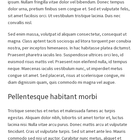
ipsum. Nullam fringilla vitae dolor vel bibendum. Donec tempus
dolor urna, pretium finibus sem congue et. Sed et vulputate felis,
sit amet facilisis orci. Ut vestibulum tristique lacinia. Duis nec
convallis nisl.
Sed enim massa, volutpat id aliquam consectetur, consequat ut
magna. Class aptent taciti sociosqu ad litora torquent per conubia
nostra, per inceptos himenaeos. In hac habitasse platea dictumst.
Praesent pharetra iaculis leo. Suspendisse ultrices orci leo, id
euismod risus mattis vel. Praesent non eleifend nulla, id tempus
neque. Maecenas iaculis vestibulum nunc, ut imperdiet metus
congue sit amet. Sed placerat, risus at scelerisque congue, mi
diam dignissim quam, quis commodo mi magna vel augue.
Pellentesque habitant morbi
Tristique senectus et netus et malesuada fames ac turpis
egestas. Aliquam dolor nibh, lobortis sit amet tortor et, luctus
lacinia nisi. Nulla vitae arcu purus. Donec mattis arcu at vulputate
tincidunt. Cras ut vulputate turpis. Sed sit amet ante leo. Mauris
commodo sed nisi ut auctor. Curabitur nunc metus, aliquet et